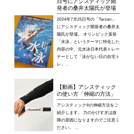
日号にアシスティック開
発者の桑井太陽氏が登場
2024年7月25日号の「Tarzan」
にアシスティック開発者の桑井太
陽氏が登場。 オリンピック直前
「水泳」というテーマに特化した
内容の中、元水泳日本代表トレー
ナーとして「泳がない日の自宅ト
レ」...
【動画】アシスティック
の使い方「伸縮の方法」
アシスティック®の伸縮方法をご
紹介します。 力のかけすぎは故
障の原因になりますのでご注意く
ださい。 ...