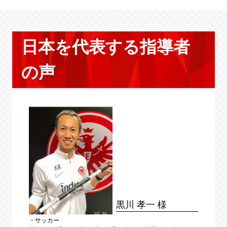
日本を代表する指導者
の声
黒川 孝一 様
・サッカー